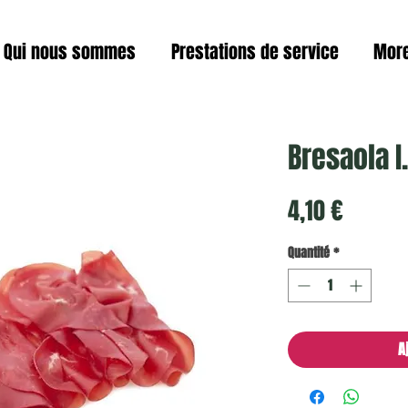
Qui nous sommes
Prestations de service
Mor
Bresaola I.
Prix
4,10 €
Quantité
*
A