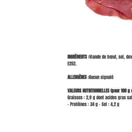
INGRÉDIENTS :
Viande de bœuf, sel, de
E252.
ALLERGÈNES :
Aucun signalé
VALEURS NUTRITIONNELLES (pour 100 g d
Graisses : 2,9 g dont acides gras sat
– Protéines : 34 g – Sel : 4,2 g