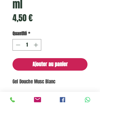
ml
Prix
4,50 €
Quantité
*
Ajouter au panier
Gel Douche Musc Blanc