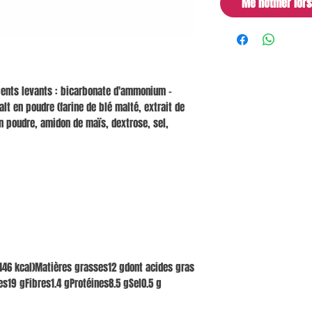
Me notifier lor
agents levants : bicarbonate d'ammonium -
lt en poudre (farine de blé malté, extrait de
en poudre, amidon de maïs, dextrose, sel,
446 kcal)Matières grasses12 gdont acides gras
es19 gFibres1.4 gProtéines8.5 gSel0.5 g