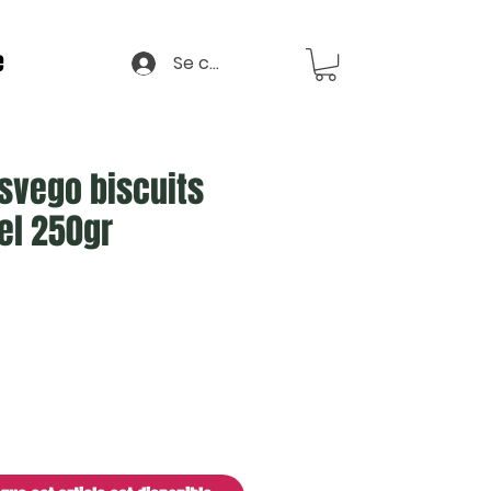
e
Se connecter
Osvego biscuits
el 250gr