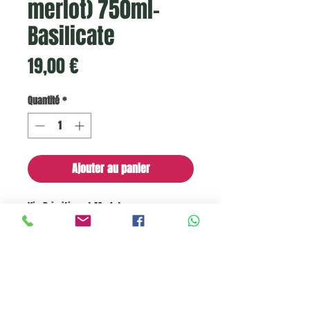
merlot) 750ml-
Basilicate
Prix
19,00 €
Quantité
*
Ajouter au panier
Vin Primitivo et Merlot