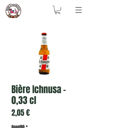
Bière Ichnusa -
0,33 cl
Prix
2,05 €
Quantité
*