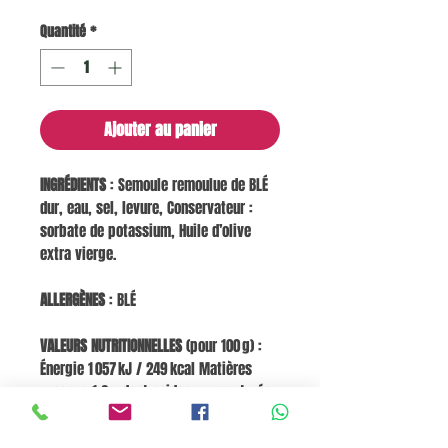
Quantité
*
Ajouter au panier
INGRÉDIENTS
: Semoule remoulue de BLÉ
dur, eau, sel, levure, Conservateur :
sorbate de potassium, Huile d’olive
extra vierge.
ALLERGÈNES
: BLÉ
VALEURS NUTRITIONNELLES
(pour 100 g) :
Énergie 1 057 kJ / 249 kcal Matières
grasses 1,2 g dont acides gras saturés
0,2 g Glucides 48,9 g dont sucres 0,5 g
Fibres alimentaires 2 g Protéines 9,8 g