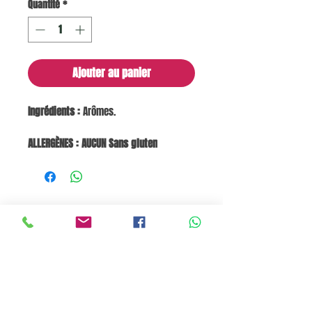
Quantité
*
Ajouter au panier
Ingrédients :
Arômes.
ALLERGÈNES : AUCUN
Sans gluten