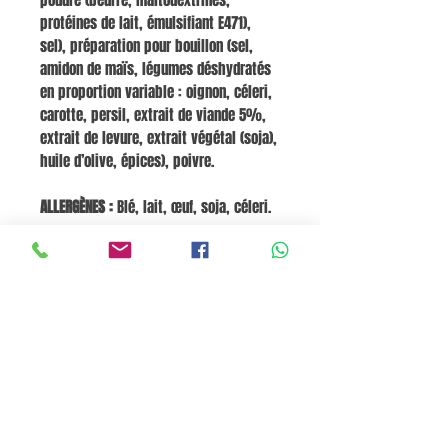
poudre (beurre, maltodextrines,
protéines de lait, émulsifiant E471),
sel), préparation pour bouillon (sel,
amidon de maïs, légumes déshydratés
en proportion variable : oignon, céleri,
carotte, persil, extrait de viande 5%,
extrait de levure, extrait végétal (soja),
huile d’olive, épices), poivre.
ALLERGÈNES :
Blé, lait, œuf, soja, céleri.
Valeurs nutritionnelles moyennes (pour
100 g) :
Énergie 972 kJ / 232 kcal,
Graisses 10 g, dont acides gras saturés
4,7 g,
Glucides 2,8 g, dont sucres 0,9 g,
Protéines 7,4 g,
Sel 1,5 g.