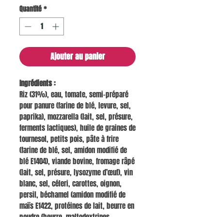
Quantité
*
Ajouter au panier
Ingrédients :
Riz (31%), eau, tomate, semi-préparé
pour panure (farine de blé, levure, sel,
paprika), mozzarella (lait, sel, présure,
ferments lactiques), huile de graines de
tournesol, petits pois, pâte à frire
(farine de blé, sel, amidon modifié de
blé E1404), viande bovine, fromage râpé
(lait, sel, présure, lysozyme d’œuf), vin
blanc, sel, céleri, carottes, oignon,
persil, béchamel (amidon modifié de
maïs E1422, protéines de lait, beurre en