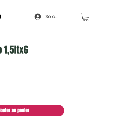
e
Se connecter
o 1,5ltx6
jouter au panier