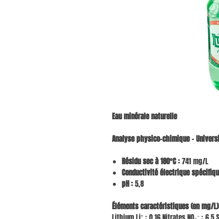
Eau minérale naturelle
Analyse physico-chimique – Univers
Résidu sec à 180°C :
741 mg/L
Conductivité électrique spécifiqu
pH :
5,8
Éléments caractéristiques (en mg/L)
Lithium Li⁺ : 0,16 Nitrates NO₃⁻ : 6,5 