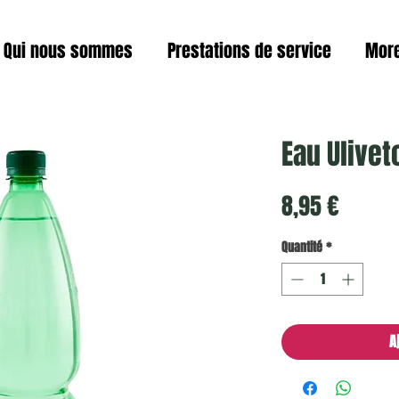
Qui nous sommes
Prestations de service
Mor
Eau Ulivet
Prix
8,95 €
Quantité
*
A