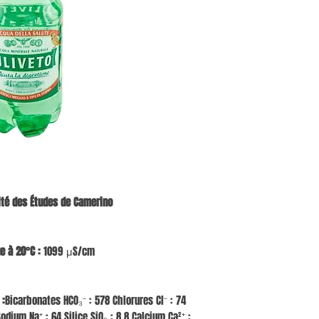
ité des Études de Camerino
e à 20°C :
1099 μS/cm
 :
Bicarbonates HCO₃⁻ : 578 Chlorures Cl⁻ : 74
Sodium Na⁺ : 64 Silice SiO₂ : 8,8 Calcium Ca²⁺ :