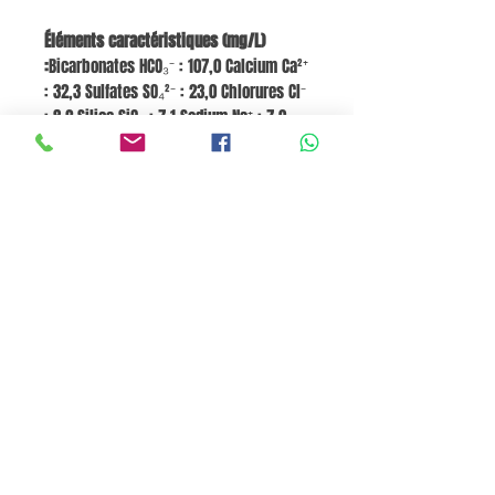
Éléments caractéristiques (mg/L)
:
Bicarbonates HCO₃⁻ : 107,0 Calcium Ca²⁺
: 32,3 Sulfates SO₄²⁻ : 23,0 Chlorures Cl⁻
: 8,2 Silice SiO₂ : 7,1 Sodium Na⁺ : 7,0
Magnésium Mg²⁺ : 6,7 Nitrates NO₃⁻ :
2,4 Potassium K⁺ : 0,9 Fluorures F⁻ : <0,1
Ion ammonium NH₄⁺ : <0,05 Nitrites NO₂⁻
: <0,002
Dureté totale (°f) :
10,8
Panier
Pane e Focaccia Store © - MABO ASP BELGIUM SRL
BE
0886.363.828