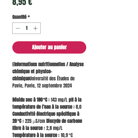
Prix
8,95 €
Quantité
*
Ajouter au panier
E
Informations nutritionnelles / Analyse
chimique et physico-
chimique
Université des Études de
Pavie, Pavie, 12 septembre 2024
Résidu sec à 180 °C :
143 mg/L
pH à la
température de l’eau à la source :
8,0
Conductivité électrique spécifique à
20 °C :
225 μS/cm
Dioxyde de carbone
libre à la source :
2,8 mg/L
Température à la source :
10,9 °C