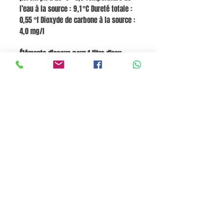
l’eau à la source : 9,1 °C Dureté totale :
0,55 °f Dioxyde de carbone à la source :
4,0 mg/l
Éléments dissous pour 1 litre d’eau
:
Bicarbonates (HCO₃⁻) : 5,0 mg/l Calcium
(Ca²⁺) : 1,50 mg/l Sulfates (SO₄²⁻) : 1,20
mg/l Chlorures (Cl⁻) : 0,37 mg/l Nitrates
(NO₃⁻) : 2,3 mg/l Magnésium (Mg²⁺) :
0,42 mg/l Potassium (K⁺) : 0,19 mg/l
Silice (SiO₂) : 4,50 mg/l
Panier
Pane e Focaccia Store © - MABO ASP BELGIUM SRL
BE
0886.363.828