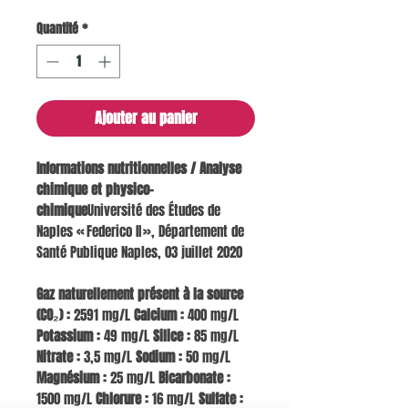
Quantité
*
Ajouter au panier
Informations nutritionnelles / Analyse
chimique et physico-
chimique
Université des Études de
Naples « Federico II », Département de
Santé Publique Naples, 03 juillet 2020
Gaz naturellement présent à la source
(CO₂) :
2591 mg/L
Calcium :
400 mg/L
Potassium :
49 mg/L
Silice :
85 mg/L
Nitrate :
3,5 mg/L
Sodium :
50 mg/L
Magnésium :
25 mg/L
Bicarbonate :
1500 mg/L
Chlorure :
16 mg/L
Sulfate :