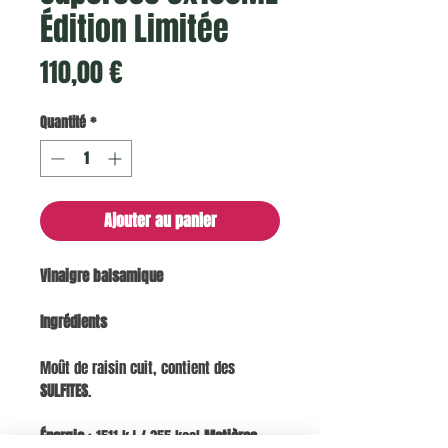
Édition Limitée
Prix
110,00 €
Quantité
*
Ajouter au panier
Vinaigre balsamique
Ingrédients
Moût de raisin cuit, contient des
SULFITES
.
Énergie
: 1511 kJ / 355 kcal
Matières