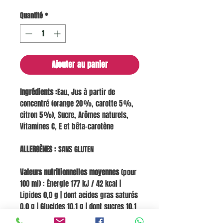
Quantité
*
Ajouter au panier
Ingrédients :
Eau, Jus à partir de
concentré (orange 20 %, carotte 5 %,
citron 5 %), Sucre, Arômes naturels,
Vitamines C, E et bêta-carotène
ALLERGÈNES :
SANS GLUTEN
Valeurs nutritionnelles moyennes
(pour
100 ml) : Énergie 177 kJ / 42 kcal |
Lipides 0,0 g | dont acides gras saturés
0,0 g | Glucides 10,1 g | dont sucres 10,1
g | Fibres 0,2 g | Protéines 0,2 g | Sel