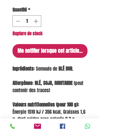
Quantité
*
Rupture de stock
Me notifier lorsque cet article est disponible
Ingrédients:
Semoule de
BLÉ DUR
.
Allergènes:
BLÉ, SOJA, MOUTARDE
(peut
contenir des traces)
Valeurs nutritionnelles (pour 100 g):
Énergie 1510 kJ / 356 kcal, Graisses 1,6
g, dont acides gras saturés 0,3 g,
Glucides 69,5 g, dont sucres 3,1 g,
Fibres 2,9 g, Protéines 14,5 g, Sel 0,005