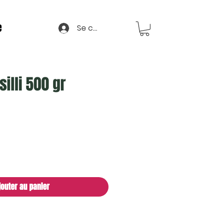
e
Se connecter
illi 500 gr
jouter au panier