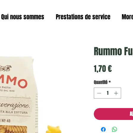
Qui nous sommes
Prestations de service
Mor
Rummo Fus
Prix
1,70 €
Quantité
*
A